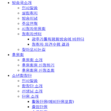
방송국소개
인사말씀
설립취지
방송이념
주요연혁
시청자위원회
청취자센터
광주가톨릭평화방송에 바란다
청취자 의견수렴 결과
찾아오시는길
후원회
후원회 소개
후원회원 신청하기
후원회원 신청조회
소년합창단
인사말씀
합창단 소개
선생님 소개
단원 소개
활동단원(예비단원포함)
졸업단원