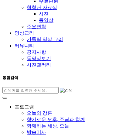
수료단원
합창단 자료실
사진
동영상
주요연혁
영상교리
가톨릭 영상 교리
커뮤니티
공지사항
동영상보기
사진갤러리
통합검색
프로그램
오늘의 강론
향기로운 오후, 주님과 함께
함께하는 세상, 오늘
방송미사