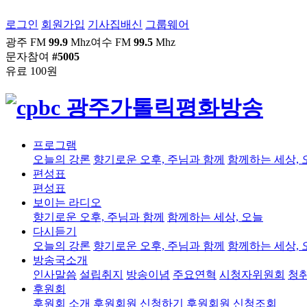
로그인
회원가입
기사집배신
그룹웨어
광주 FM
99.9
Mhz
여수 FM
99.5
Mhz
문자참여
#5005
유료 100원
프로그램
오늘의 강론
향기로운 오후, 주님과 함께
함께하는 세상, 
편성표
편성표
보이는 라디오
향기로운 오후, 주님과 함께
함께하는 세상, 오늘
다시듣기
오늘의 강론
향기로운 오후, 주님과 함께
함께하는 세상, 
방송국소개
인사말씀
설립취지
방송이념
주요연혁
시청자위원회
청
후원회
후원회 소개
후원회원 신청하기
후원회원 신청조회