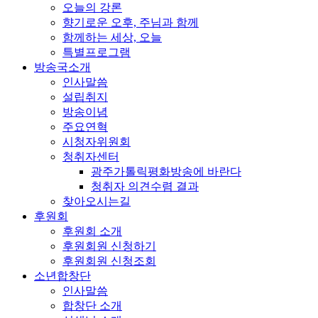
오늘의 강론
향기로운 오후, 주님과 함께
함께하는 세상, 오늘
특별프로그램
방송국소개
인사말씀
설립취지
방송이념
주요연혁
시청자위원회
청취자센터
광주가톨릭평화방송에 바란다
청취자 의견수렴 결과
찾아오시는길
후원회
후원회 소개
후원회원 신청하기
후원회원 신청조회
소년합창단
인사말씀
합창단 소개