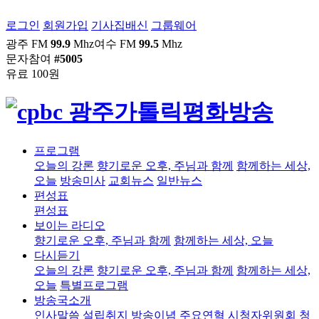
로그인
회원가입
기사집배신
그룹웨어
광주 FM
99.9
Mhz
여수 FM
99.5
Mhz
문자참여
#5005
유료 100원
프로그램
오늘의 강론
향기로운 오후, 주님과 함께
함께하는 세상,
오늘
방송미사
교회뉴스
일반뉴스
편성표
편성표
보이는 라디오
향기로운 오후, 주님과 함께
함께하는 세상, 오늘
다시듣기
오늘의 강론
향기로운 오후, 주님과 함께
함께하는 세상,
오늘
특별프로그램
방송국소개
인사말씀
설립취지
방송이념
주요연혁
시청자위원회
청