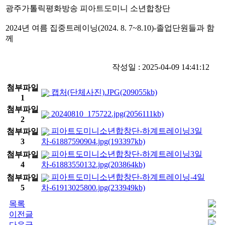
광주가톨릭평화방송 피아트도미니 소년합창단
2024년 여름 집중트레이닝(2024. 8. 7~8.10)-졸업단원들과 함
께
작성일 : 2025-04-09 14:41:12
첨부파일
캡처(단체사진).JPG(209055kb)
1
첨부파일
20240810_175722.jpg(2056111kb)
2
피아트도미니소년합창단-하계트레이닝3일
첨부파일
3
차-61887590904.jpg(193397kb)
피아트도미니소년합창단-하계트레이닝3일
첨부파일
4
차-61883550132.jpg(203864kb)
피아트도미니소년합창단-하계트레이닝-4일
첨부파일
5
차-61913025800.jpg(233949kb)
목록
이전글
다음글