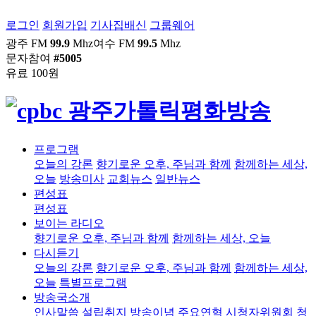
로그인
회원가입
기사집배신
그룹웨어
광주 FM
99.9
Mhz
여수 FM
99.5
Mhz
문자참여
#5005
유료 100원
프로그램
오늘의 강론
향기로운 오후, 주님과 함께
함께하는 세상,
오늘
방송미사
교회뉴스
일반뉴스
편성표
편성표
보이는 라디오
향기로운 오후, 주님과 함께
함께하는 세상, 오늘
다시듣기
오늘의 강론
향기로운 오후, 주님과 함께
함께하는 세상,
오늘
특별프로그램
방송국소개
인사말씀
설립취지
방송이념
주요연혁
시청자위원회
청