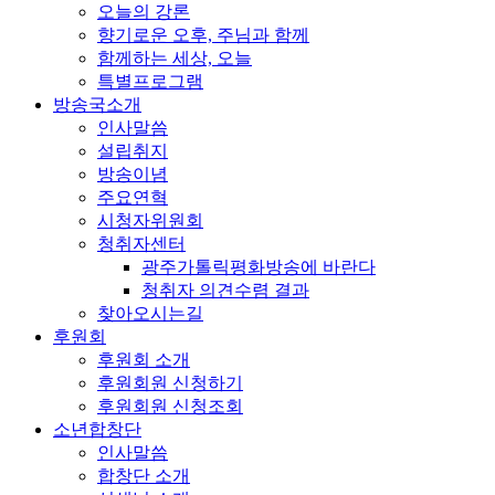
오늘의 강론
향기로운 오후, 주님과 함께
함께하는 세상, 오늘
특별프로그램
방송국소개
인사말씀
설립취지
방송이념
주요연혁
시청자위원회
청취자센터
광주가톨릭평화방송에 바란다
청취자 의견수렴 결과
찾아오시는길
후원회
후원회 소개
후원회원 신청하기
후원회원 신청조회
소년합창단
인사말씀
합창단 소개