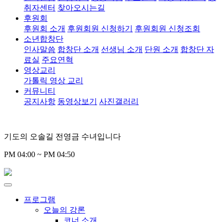
취자센터
찾아오시는길
후원회
후원회 소개
후원회원 신청하기
후원회원 신청조회
소년합창단
인사말씀
합창단 소개
선생님 소개
단원 소개
합창단 자
료실
주요연혁
영상교리
가톨릭 영상 교리
커뮤니티
공지사항
동영상보기
사진갤러리
기도의 오솔길 전영금 수녀입니다
PM 04:00 ~ PM 04:50
프로그램
오늘의 강론
코너 소개