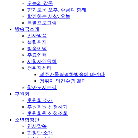
오늘의 강론
향기로운 오후, 주님과 함께
함께하는 세상, 오늘
특별프로그램
방송국소개
인사말씀
설립취지
방송이념
주요연혁
시청자위원회
청취자센터
광주가톨릭평화방송에 바란다
청취자 의견수렴 결과
찾아오시는길
후원회
후원회 소개
후원회원 신청하기
후원회원 신청조회
소년합창단
인사말씀
합창단 소개