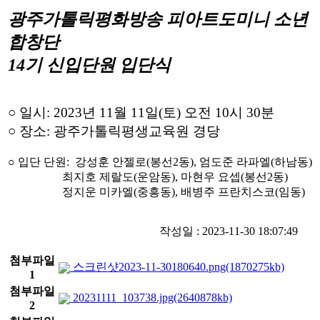
광주가톨릭평화방송 피아트도미니 소년
합창단
14기 신입단원 입단식
○ 일시: 2023년 11월 11일(토) 오전 10시 30분
○ 장소: 광주가톨릭평생교육원 경당
○ 입단 단원:
강성훈 안젤로(봉선2동), 엄도준 라파엘(하남동)
최지호 제랄도(운암동), 마현우 요셉(봉선2동)
정지운 미카엘(중흥동), 배병주 프란치스코(임동)
작성일 : 2023-11-30 18:07:49
첨부파일
스크린샷2023-11-30180640.png(1870275kb)
1
첨부파일
20231111_103738.jpg(2640878kb)
2