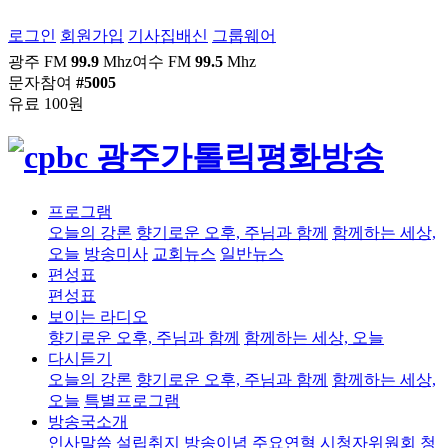
로그인
회원가입
기사집배신
그룹웨어
광주 FM
99.9
Mhz
여수 FM
99.5
Mhz
문자참여
#5005
유료 100원
프로그램
오늘의 강론
향기로운 오후, 주님과 함께
함께하는 세상,
오늘
방송미사
교회뉴스
일반뉴스
편성표
편성표
보이는 라디오
향기로운 오후, 주님과 함께
함께하는 세상, 오늘
다시듣기
오늘의 강론
향기로운 오후, 주님과 함께
함께하는 세상,
오늘
특별프로그램
방송국소개
인사말씀
설립취지
방송이념
주요연혁
시청자위원회
청