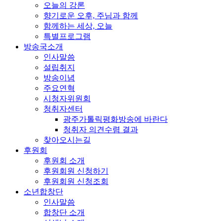
오늘의 강론
향기로운 오후, 주님과 함께
함께하는 세상, 오늘
특별프로그램
방송국소개
인사말씀
설립취지
방송이념
주요연혁
시청자위원회
청취자센터
광주가톨릭평화방송에 바란다
청취자 의견수렴 결과
찾아오시는길
후원회
후원회 소개
후원회원 신청하기
후원회원 신청조회
소년합창단
인사말씀
합창단 소개