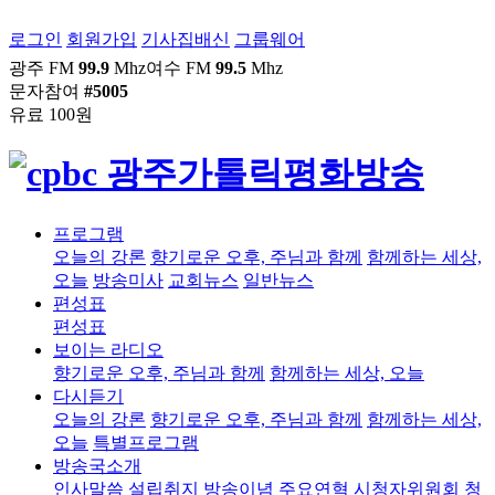
로그인
회원가입
기사집배신
그룹웨어
광주 FM
99.9
Mhz
여수 FM
99.5
Mhz
문자참여
#5005
유료 100원
프로그램
오늘의 강론
향기로운 오후, 주님과 함께
함께하는 세상,
오늘
방송미사
교회뉴스
일반뉴스
편성표
편성표
보이는 라디오
향기로운 오후, 주님과 함께
함께하는 세상, 오늘
다시듣기
오늘의 강론
향기로운 오후, 주님과 함께
함께하는 세상,
오늘
특별프로그램
방송국소개
인사말씀
설립취지
방송이념
주요연혁
시청자위원회
청