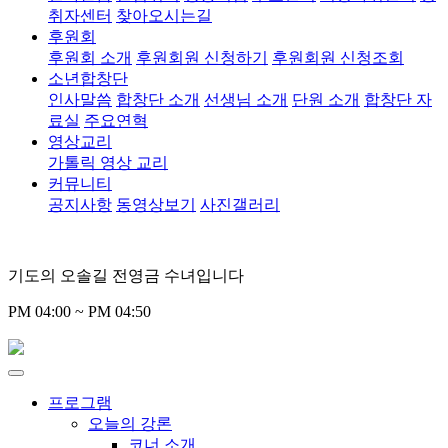
취자센터
찾아오시는길
후원회
후원회 소개
후원회원 신청하기
후원회원 신청조회
소년합창단
인사말씀
합창단 소개
선생님 소개
단원 소개
합창단 자
료실
주요연혁
영상교리
가톨릭 영상 교리
커뮤니티
공지사항
동영상보기
사진갤러리
기도의 오솔길 전영금 수녀입니다
PM 04:00 ~ PM 04:50
프로그램
오늘의 강론
코너 소개