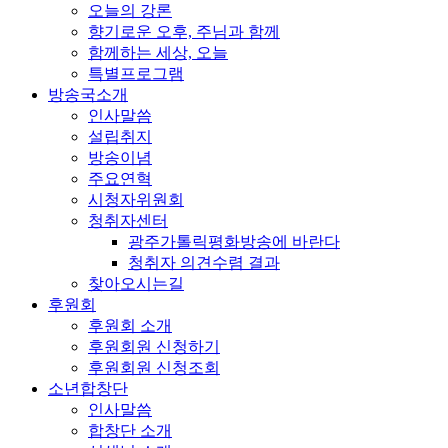
오늘의 강론
향기로운 오후, 주님과 함께
함께하는 세상, 오늘
특별프로그램
방송국소개
인사말씀
설립취지
방송이념
주요연혁
시청자위원회
청취자센터
광주가톨릭평화방송에 바란다
청취자 의견수렴 결과
찾아오시는길
후원회
후원회 소개
후원회원 신청하기
후원회원 신청조회
소년합창단
인사말씀
합창단 소개