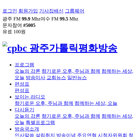
로그인
회원가입
기사집배신
그룹웨어
광주 FM
99.9
Mhz
여수 FM
99.5
Mhz
문자참여
#5005
유료 100원
프로그램
오늘의 강론
향기로운 오후, 주님과 함께
함께하는 세상,
오늘
방송미사
교회뉴스
일반뉴스
편성표
편성표
보이는 라디오
향기로운 오후, 주님과 함께
함께하는 세상, 오늘
다시듣기
오늘의 강론
향기로운 오후, 주님과 함께
함께하는 세상,
오늘
특별프로그램
방송국소개
인사말씀
설립취지
방송이념
주요연혁
시청자위원회
청