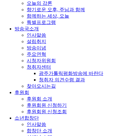
오늘의 강론
향기로운 오후, 주님과 함께
함께하는 세상, 오늘
특별프로그램
방송국소개
인사말씀
설립취지
방송이념
주요연혁
시청자위원회
청취자센터
광주가톨릭평화방송에 바란다
청취자 의견수렴 결과
찾아오시는길
후원회
후원회 소개
후원회원 신청하기
후원회원 신청조회
소년합창단
인사말씀
합창단 소개