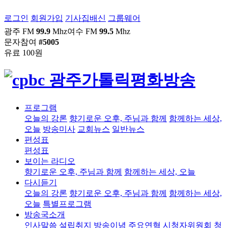
로그인
회원가입
기사집배신
그룹웨어
광주 FM
99.9
Mhz
여수 FM
99.5
Mhz
문자참여
#5005
유료 100원
프로그램
오늘의 강론
향기로운 오후, 주님과 함께
함께하는 세상,
오늘
방송미사
교회뉴스
일반뉴스
편성표
편성표
보이는 라디오
향기로운 오후, 주님과 함께
함께하는 세상, 오늘
다시듣기
오늘의 강론
향기로운 오후, 주님과 함께
함께하는 세상,
오늘
특별프로그램
방송국소개
인사말씀
설립취지
방송이념
주요연혁
시청자위원회
청