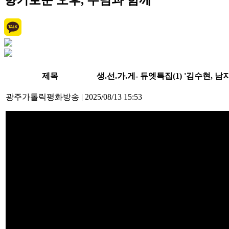
향기로운 오후, 주님과 함께
제목
생.선.가.게- 듀엣특집(1) '김수현, 남
광주가톨릭평화방송
|
2025/08/13 15:53