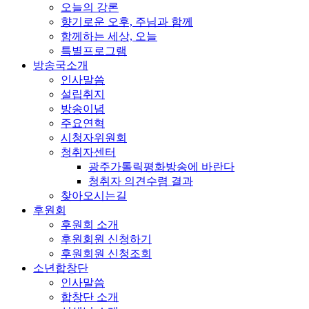
오늘의 강론
향기로운 오후, 주님과 함께
함께하는 세상, 오늘
특별프로그램
방송국소개
인사말씀
설립취지
방송이념
주요연혁
시청자위원회
청취자센터
광주가톨릭평화방송에 바란다
청취자 의견수렴 결과
찾아오시는길
후원회
후원회 소개
후원회원 신청하기
후원회원 신청조회
소년합창단
인사말씀
합창단 소개