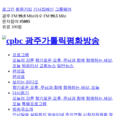
로그인
회원가입
기사집배신
그룹웨어
광주 FM
99.9
Mhz
여수 FM
99.5
Mhz
문자참여
#5005
유료 100원
프로그램
오늘의 강론
향기로운 오후, 주님과 함께
함께하는 세상,
오늘
방송미사
교회뉴스
일반뉴스
편성표
편성표
보이는 라디오
향기로운 오후, 주님과 함께
함께하는 세상, 오늘
다시듣기
오늘의 강론
향기로운 오후, 주님과 함께
함께하는 세상,
오늘
특별프로그램
방송국소개
인사말씀
설립취지
방송이념
주요연혁
시청자위원회
청