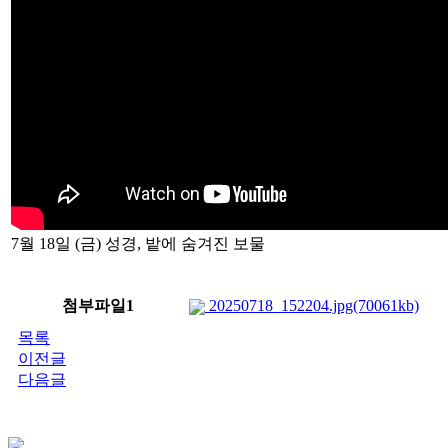
7월 18일 (금) 성경, 밭에 숨겨진 보물
첨부파일1
20250718_152204.jpg(70061kb)
목록
이전글
다음글