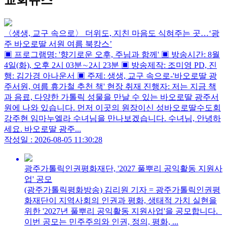
교회뉴스
〈생생, 교구 속으로〉 더위도, 지친 마음도 식혀주는 곳…‘광
주 바오로딸 서원 여름 북캉스’
▣ 프로그램명: '향기로운 오후, 주님과 함께' ▣ 방송시간: 8월
4일(화), 오후 2시 03분∼2시 23분 ▣ 방송제작: 조미영 PD, 진
행: 김가경 아나운서 ▣ 주제: 생생, 교구 속으로-'바오로딸 광
주서원, 여름 휴가철 추천 책' 현장 취재 진행자: 저는 지금 책
과 음료, 다양한 가톨릭 성물을 만날 수 있는 바오로딸 광주서
원에 나와 있습니다. 먼저 이곳의 원장이신 성바오로딸수도회
강주현 임마누엘라 수녀님을 만나보겠습니다. 수녀님, 안녕하
세요. 바오로딸 광주...
작성일 : 2026-08-05 11:30:28
광주가톨릭인권평화재단, '2027 풀뿌리 공익활동 지원사
업' 공모
(광주가톨릭평화방송) 김리원 기자 = 광주가톨릭인권평
화재단이 지역사회의 인권과 평화, 생태적 가치 실현을
위한 '2027년 풀뿌리 공익활동 지원사업'을 공모합니다.
이번 공모는 민주주의와 인권, 정의, 평화, ...