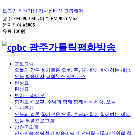
로그인
회원가입
기사집배신
그룹웨어
광주 FM
99.9
Mhz
여수 FM
99.5
Mhz
문자참여
#5005
유료 100원
프로그램
오늘의 강론
향기로운 오후, 주님과 함께
함께하는 세상,
오늘
방송미사
교회뉴스
일반뉴스
편성표
편성표
보이는 라디오
향기로운 오후, 주님과 함께
함께하는 세상, 오늘
다시듣기
오늘의 강론
향기로운 오후, 주님과 함께
함께하는 세상,
오늘
특별프로그램
방송국소개
인사말씀
설립취지
방송이념
주요연혁
시청자위원회
청