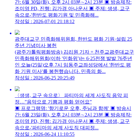
간: 6월 30일(화), 오후 2시 03분∼2시 23분 ▣ 방송제작:
조미영 PD, 진행: 김가경 아나운서 ▣ 주제: 생생, 교구
속으로-'한반도 평화기원 및 민족화해...
작성일 : 2026-07-01 21:18:12
광주대교구 민족화해위원회, 한반도 평화 기원·설립 25
주년 기념미사 봉헌
(광주가톨릭평화방송) 김리원 기자 = 천주교광주대교구
민족화해위원회(이하 '민화위')는 6·25전쟁 발발 76주년
인 오늘(25일)오후 7시 임동주교좌성당에서 '한반도 평
화 기원 미사'를 봉헌했습니다. 민족의 화...
작성일 : 2026-06-25 20:25:49
〈생생, 교구 속으로〉 파티마의 세계 사도직 음악 피
정…”음악으로 기쁨과 평화 얻어요”
▣ 프로그램명: '향기로운 오후, 주님과 함께' ▣ 방송시
간: 6월 23일(화), 오후 2시 03분∼2시 23분 ▣ 방송제작:
조미영 PD, 진행: 김가경 아나운서 ▣ 주제: 생생, 교구
속으로-'파티마의 세계 사도직 대피정...
작성일 : 2026-06-24 11:10:55