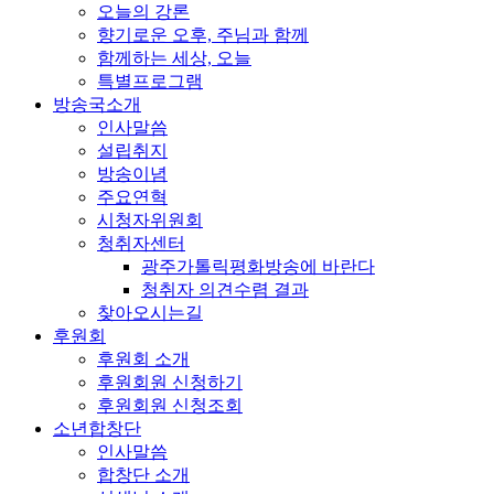
오늘의 강론
향기로운 오후, 주님과 함께
함께하는 세상, 오늘
특별프로그램
방송국소개
인사말씀
설립취지
방송이념
주요연혁
시청자위원회
청취자센터
광주가톨릭평화방송에 바란다
청취자 의견수렴 결과
찾아오시는길
후원회
후원회 소개
후원회원 신청하기
후원회원 신청조회
소년합창단
인사말씀
합창단 소개