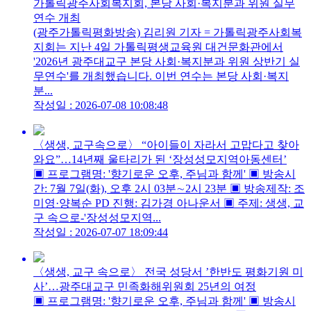
가톨릭광주사회복지회, 본당 사회·복지분과 위원 실무
연수 개최
(광주가톨릭평화방송) 김리원 기자 = 가톨릭광주사회복
지회는 지난 4일 가톨릭평생교육원 대건문화관에서
'2026년 광주대교구 본당 사회·복지분과 위원 상반기 실
무연수'를 개최했습니다. 이번 연수는 본당 사회·복지
분...
작성일 : 2026-07-08 10:08:48
〈생생, 교구속으로〉 “아이들이 자라서 고맙다고 찾아
와요”…14년째 울타리가 된 ‘장성성모지역아동센터’
▣ 프로그램명: '향기로운 오후, 주님과 함께' ▣ 방송시
간: 7월 7일(화), 오후 2시 03분∼2시 23분 ▣ 방송제작: 조
미영·양복순 PD 진행: 김가경 아나운서 ▣ 주제: 생생, 교
구 속으로-'장성성모지역...
작성일 : 2026-07-07 18:09:44
〈생생, 교구 속으로〉 전국 성당서 ’한반도 평화기원 미
사’…광주대교구 민족화해위원회 25년의 여정
▣ 프로그램명: '향기로운 오후, 주님과 함께' ▣ 방송시