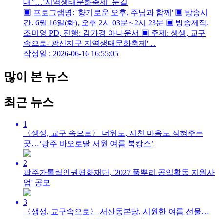
대”…‘지역생태문화축제’ 눈길
▣ 프로그램명: '향기로운 오후, 주님과 함께' ▣ 방송시
간: 6월 16일(화), 오후 2시 03분∼2시 23분 ▣ 방송제작:
조미영 PD, 진행: 김가경 아나운서 ▣ 주제: 생생, 교구
속으로-'광산지구 지역생태문화축제' ...
작성일 : 2026-06-16 16:55:05
많이 본 뉴스
최근 뉴스
1
〈생생, 교구 속으로〉 더위도, 지친 마음도 식혀주는
곳…‘광주 바오로딸 서원 여름 북캉스’
2
광주가톨릭인권평화재단, '2027 풀뿌리 공익활동 지원사
업' 공모
3
〈생생, 교구속으로〉 서산동본당, 시원한 여름 선물…