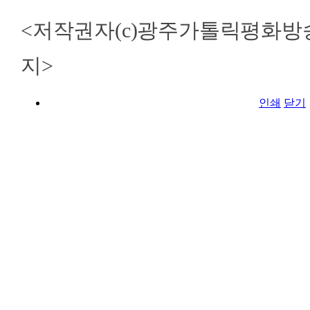
<저작권자(c)광주가톨릭평화방
지>
인쇄
닫기