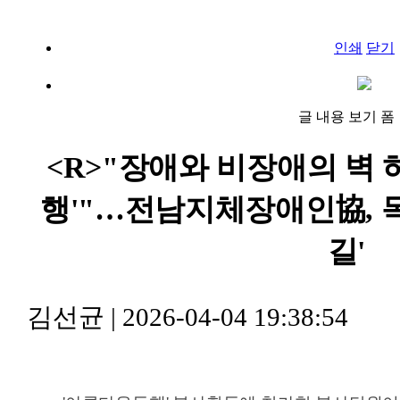
인쇄
닫기
글 내용 보기 폼
<R>"장애와 비장애의 벽 
행'"…전남지체장애인協, 목
길'
김선균
|
2026-04-04 19:38:54