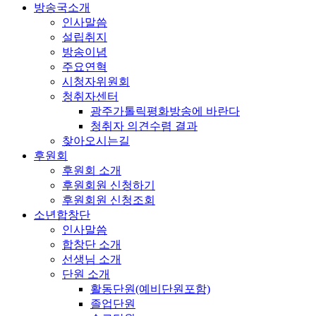
방송국소개
인사말씀
설립취지
방송이념
주요연혁
시청자위원회
청취자센터
광주가톨릭평화방송에 바란다
청취자 의견수렴 결과
찾아오시는길
후원회
후원회 소개
후원회원 신청하기
후원회원 신청조회
소년합창단
인사말씀
합창단 소개
선생님 소개
단원 소개
활동단원(예비단원포함)
졸업단원