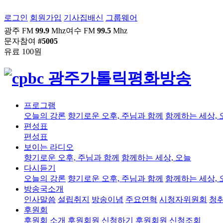
로그인
회원가입
기사집배신
그룹웨어
광주 FM
99.9
Mhz
여수 FM
99.5
Mhz
문자참여
#5005
유료 100원
프로그램
오늘의 강론
향기로운 오후, 주님과 함께
함께하는 세상, 
편성표
편성표
보이는 라디오
향기로운 오후, 주님과 함께
함께하는 세상, 오늘
다시듣기
오늘의 강론
향기로운 오후, 주님과 함께
함께하는 세상, 
방송국소개
인사말씀
설립취지
방송이념
주요연혁
시청자위원회
청
후원회
후원회 소개
후원회원 신청하기
후원회원 신청조회