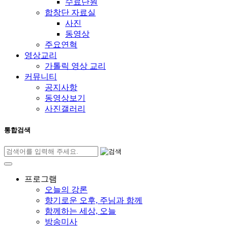
수료단원
합창단 자료실
사진
동영상
주요연혁
영상교리
가톨릭 영상 교리
커뮤니티
공지사항
동영상보기
사진갤러리
통합검색
프로그램
오늘의 강론
향기로운 오후, 주님과 함께
함께하는 세상, 오늘
방송미사