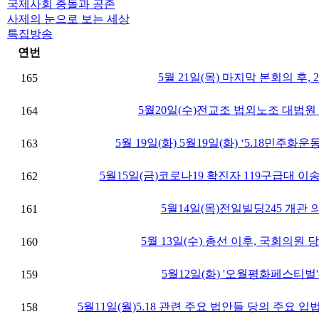
국제사회 충돌과 공존
사제의 눈으로 보는 세상
특집방송
연번
5월 21일(목) 마지막 본회의 후
165
5월20일(수)전교조 법외노조 대법원
164
5월 19일(화) 5월19일(화) ‘5.18민
163
5월15일(금)코로나19 확진자 119구급대 
162
5월14일(목)전일빌딩245 개관
161
5월 13일(수) 총선 이후, 국회의원
160
5월12일(화) '오월평화페스티벌'
159
5월11일(월)5.18 관련 주요 법안들 당의 주요
158