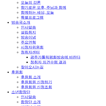
오늘의 강론
향기로운 오후, 주님과 함께
함께하는 세상, 오늘
특별프로그램
방송국소개
인사말씀
설립취지
방송이념
주요연혁
시청자위원회
청취자센터
광주가톨릭평화방송에 바란다
청취자 의견수렴 결과
찾아오시는길
후원회
후원회 소개
후원회원 신청하기
후원회원 신청조회
소년합창단
인사말씀
합창단 소개