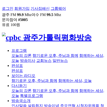
로그인
회원가입
기사집배신
그룹웨어
광주 FM
99.9
Mhz
여수 FM
99.5
Mhz
문자참여
#5005
유료 100원
프로그램
오늘의 강론
향기로운 오후, 주님과 함께
함께하는 세상,
오늘
방송미사
교회뉴스
일반뉴스
편성표
편성표
보이는 라디오
향기로운 오후, 주님과 함께
함께하는 세상, 오늘
다시듣기
오늘의 강론
향기로운 오후, 주님과 함께
함께하는 세상,
오늘
특별프로그램
방송국소개
인사말씀
설립취지
방송이념
주요연혁
시청자위원회
청