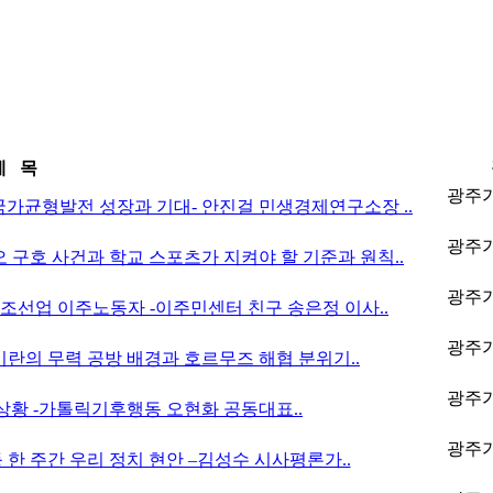
제 목
광주
, 국가균형발전 성장과 기대- 안진걸 민생경제연구소장 ..
광주
혐오 구호 사건과 학교 스포츠가 지켜야 할 기준과 원칙..
광주
픈 조선업 이주노동자 -이주민센터 친구 송은정 이사..
광주
 이란의 무력 공방 배경과 호르무즈 해협 분위기..
광주
후 상황 -가톨릭기후행동 오현화 공동대표..
광주
 등 한 주간 우리 정치 현안 –김성수 시사평론가..