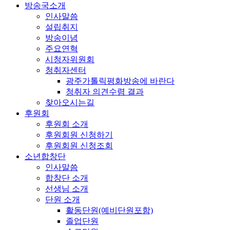
방송국소개
인사말씀
설립취지
방송이념
주요연혁
시청자위원회
청취자센터
광주가톨릭평화방송에 바란다
청취자 의견수렴 결과
찾아오시는길
후원회
후원회 소개
후원회원 신청하기
후원회원 신청조회
소년합창단
인사말씀
합창단 소개
선생님 소개
단원 소개
활동단원(예비단원포함)
졸업단원