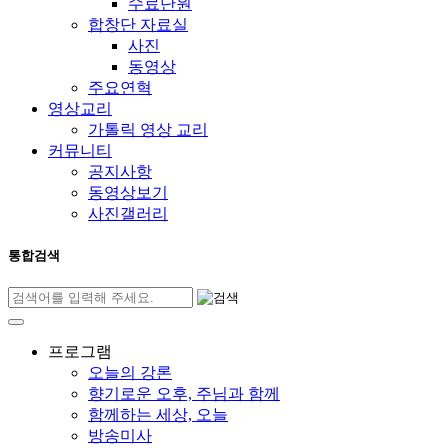
수료단원
합창단 자료실
사진
동영상
주요연혁
영상교리
가톨릭 영상 교리
커뮤니티
공지사항
동영상보기
사진갤러리
통합검색
프로그램
오늘의 강론
향기로운 오후, 주님과 함께
함께하는 세상, 오늘
방송미사