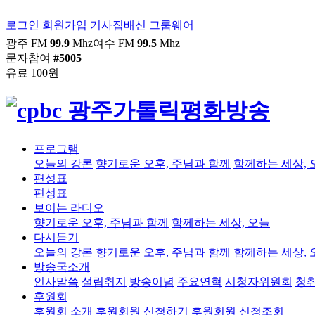
로그인
회원가입
기사집배신
그룹웨어
광주 FM
99.9
Mhz
여수 FM
99.5
Mhz
문자참여
#5005
유료 100원
프로그램
오늘의 강론
향기로운 오후, 주님과 함께
함께하는 세상, 
편성표
편성표
보이는 라디오
향기로운 오후, 주님과 함께
함께하는 세상, 오늘
다시듣기
오늘의 강론
향기로운 오후, 주님과 함께
함께하는 세상, 
방송국소개
인사말씀
설립취지
방송이념
주요연혁
시청자위원회
청
후원회
후원회 소개
후원회원 신청하기
후원회원 신청조회