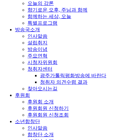
오늘의 강론
향기로운 오후, 주님과 함께
함께하는 세상, 오늘
특별프로그램
방송국소개
인사말씀
설립취지
방송이념
주요연혁
시청자위원회
청취자센터
광주가톨릭평화방송에 바란다
청취자 의견수렴 결과
찾아오시는길
후원회
후원회 소개
후원회원 신청하기
후원회원 신청조회
소년합창단
인사말씀
합창단 소개