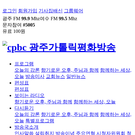
로그인
회원가입
기사집배신
그룹웨어
광주 FM
99.9
Mhz
여수 FM
99.5
Mhz
문자참여
#5005
유료 100원
프로그램
오늘의 강론
향기로운 오후, 주님과 함께
함께하는 세상,
오늘
방송미사
교회뉴스
일반뉴스
편성표
편성표
보이는 라디오
향기로운 오후, 주님과 함께
함께하는 세상, 오늘
다시듣기
오늘의 강론
향기로운 오후, 주님과 함께
함께하는 세상,
오늘
특별프로그램
방송국소개
인사말씀
설립취지
방송이념
주요연혁
시청자위원회
청