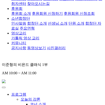
취자센터
찾아오시는길
후원회
후원회 소개
후원회원 신청하기
후원회원 신청조회
소년합창단
인사말씀
합창단 소개
선생님 소개
단원 소개
합창단 자
료실
주요연혁
영상교리
가톨릭 영상 교리
커뮤니티
공지사항
동영상보기
사진갤러리
이준형의 비욘드 클래식 1부
AM 10:00 ~ AM 11:00
프로그램
오늘의 강론
코너 소개